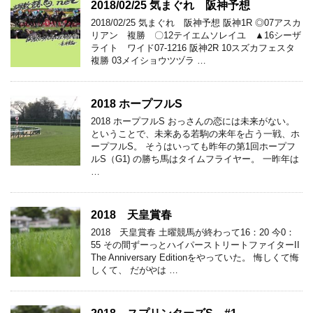
2018/02/25 気まぐれ 阪神予想
2018/02/25 気まぐれ 阪神予想 阪神1R ◎07アスカ
リアン 複勝 〇12テイエムソレイユ ▲16シーザ
ライト ワイド07-1216 阪神2R 10スズカフェスタ
複勝 03メイショウツヅラ …
2018 ホープフルS
2018 ホープフルS おっさんの恋には未来がない。
ということで、未来ある若駒の来年を占う一戦、ホ
ープフルS。 そうはいっても昨年の第1回ホープフ
ルS（G1) の勝ち馬はタイムフライヤー。 一昨年は
…
2018 天皇賞春
2018 天皇賞春 土曜競馬が終わって16：20 今0：
55 その間ずーっとハイパーストリートファイターII
The Anniversary Editionをやっていた。 悔しくて悔
しくて、 だがやは …