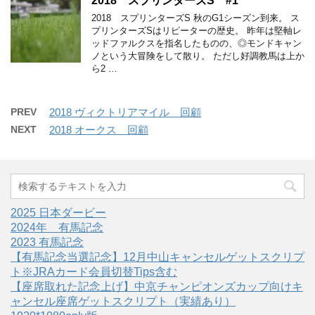
2018 スプリンターズS #1
2018 スプリンターズS 秋のG1シーズン到来。 ス
プリンターズSはリピーターの歴史。 昨年は堅軸レ
ッドファルクスを指名したものの、◎モンドキャン
ノという大冒険をして散り。 ただし好調教馬は上か
ら2 …
PREV
2018 ヴィクトリアマイル 回顧
NEXT
2018 オークス 回顧
2025 日本ダービー
2024年 有馬記念
2023 有馬記念
【有馬記念当選記念】12月中山キャンセルゲットスクリプ
ト※JRAカード会員切替Tips含む
【座席取れた記念上げ】中京チャンピオンズカップ向けキ
ャンセル座席ゲットスクリプト（実績あり）