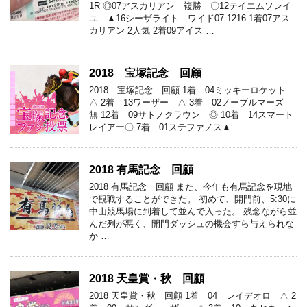
1R ◎07アスカリアン 複勝 〇12テイエムソレイ
ユ ▲16シーザライト ワイド07-1216 1着07アス
カリアン 2人気 2着09アイス …
2018 宝塚記念 回顧
2018 宝塚記念 回顧 1着 04ミッキーロケット
△ 2着 13ワーザー △ 3着 02ノーブルマーズ
無 12着 09サトノクラウン ◎ 10着 14スマート
レイアー〇 7着 01ステファノス▲ …
2018 有馬記念 回顧
2018 有馬記念 回顧 また、今年も有馬記念を現地
で観戦することができた。 初めて、開門前、5:30に
中山競馬場に到着して並んで入った。 残念ながら並
んだ列が悪く、開門ダッシュの機会すら与えられな
か …
2018 天皇賞・秋 回顧
2018 天皇賞・秋 回顧 1着 04 レイデオロ △ 2