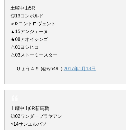
土曜中山5R
◎13コンボルド
○02コントロヴェント
▲15アンジェーヌ
★08アオイシンゴ
△01ヨシヒコ
△03ストーミースター
— りょう４９ (@ryo49_)
2017年1月13日
土曜中山6R新馬戦
◎02ワンダープラヤアン
○14サンエルパソ