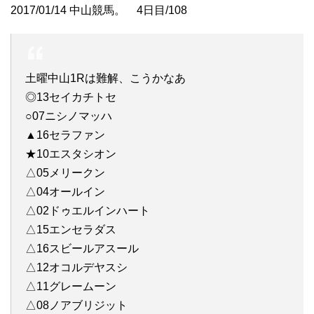
2017/01/14 中山競馬。 4日目/108
土曜中山1Rは難解、こうかなあ
◎13セイカチトセ
○07ニシノマッハ
▲16セラファン
★10エスタシオン
△05メリークン
△04オールイン
△02ドゥエルインハート
△15エンセラダス
△16スビールアスール
△12オコルデヤスシ
△11グレームーン
△08ノアブリジット