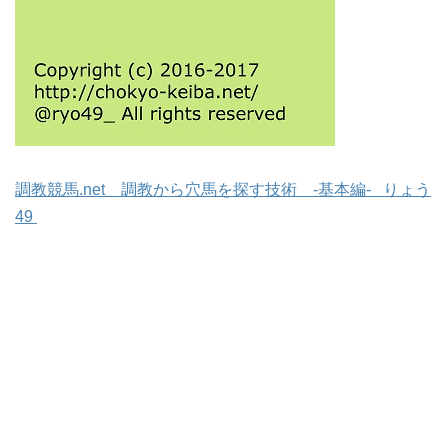
調教競馬.net 調教から穴馬を探す技術 -基本編- りょう
49