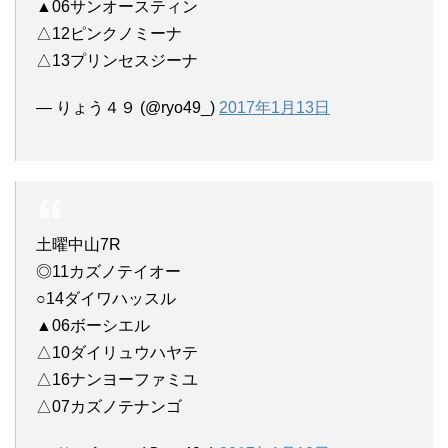
▲06サンオースティン
△12ピンクノミーナ
△13プリンセスジーナ
— りょう４９ (@ryo49_)
2017年1月13日
土曜中山7R
◎11カズノテイオー
○14ダイワハッスル
▲06ボーシエル
△10ダイリュウハヤテ
△16ナンヨーファミユ
△07カズノテナンゴ