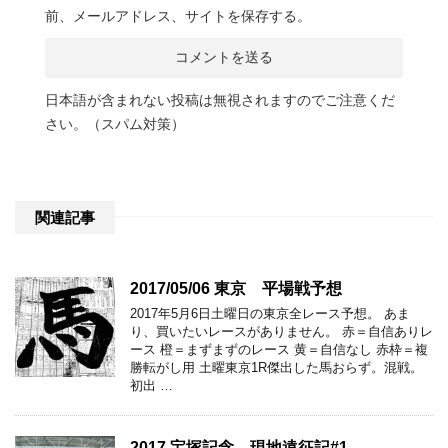
前、メールアドレス、サイトを保存する。
日本語が含まれない投稿は無視されますのでご注意くだ
さい。（スパム対策）
関連記事
2017/05/06 東京 平場戦予想
2017年5月6日土曜日の東京全レース予想。 あま
り、買いたいレースがありません。 赤＝自信ありレ
ース 橙＝まずまずのレース 黄＝自信なし 赤枠＝複
勝転がし用 土曜東京1R傑出した馬おらず。混戦。
初出 …
2017 宝塚記念 現地遠征記#1