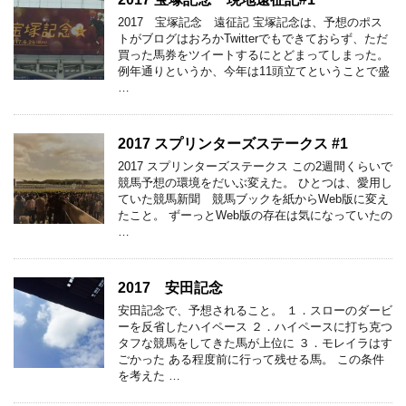
2017 宝塚記念 遠征記 宝塚記念は、予想のポス
トがブログはおろかTwitterでもできておらず、ただ
買った馬券をツイートするにとどまってしまった。
例年通りというか、今年は11頭立てということで盛
…
2017 スプリンターズステークス #1
2017 スプリンターズステークス この2週間くらいで
競馬予想の環境をだいぶ変えた。 ひとつは、愛用し
ていた競馬新聞 競馬ブックを紙からWeb版に変え
たこと。 ずーっとWeb版の存在は気になっていたの
…
2017 安田記念
安田記念で、予想されること。 １．スローのダービ
ーを反省したハイペース ２．ハイペースに打ち克つ
タフな競馬をしてきた馬が上位に ３．モレイラはす
ごかった ある程度前に行って残せる馬。 この条件
を考えた …