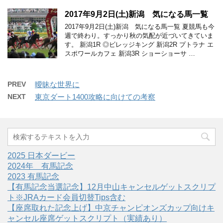
2017年9月2日(土)新潟 気になる馬一覧
2017年9月2日(土)新潟 気になる馬一覧 夏競馬も今
週で終わり。すっかり秋の気配が近づいてきていま
す。 新潟1R ◎ビレッジキング 新潟2R プトラナ エ
スポワールカフェ 新潟3R ショーショーサ …
PREV
曖昧な世界に
NEXT
東京ダート1400攻略に向けての考察
2025 日本ダービー
2024年 有馬記念
2023 有馬記念
【有馬記念当選記念】12月中山キャンセルゲットスクリプ
ト※JRAカード会員切替Tips含む
【座席取れた記念上げ】中京チャンピオンズカップ向けキ
ャンセル座席ゲットスクリプト（実績あり）