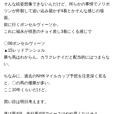
そんな絵姿想像できないんだけど、何らかの事情でノリポ
ツンが炸裂して追い込み届かず4着とかそんな感じの場
面。
前に行くボンセルヴィーソか。
これに福永が得意のチョイ差し3着にくる感じで
〇06ボンセルヴィーソ
▲15レッドアンシェル
勝ち馬はわからん。カラクレナイだと配当的にはつまらな
い。
ちなみに、過去のNHKマイルカップ予想を注意深く見る
と、〇の馬の優勝が多い。
ここ10年くらいだけど。
買い目は明日考えます。
逃げ馬4頭、先行馬4頭でペースはやや早くなりそう。