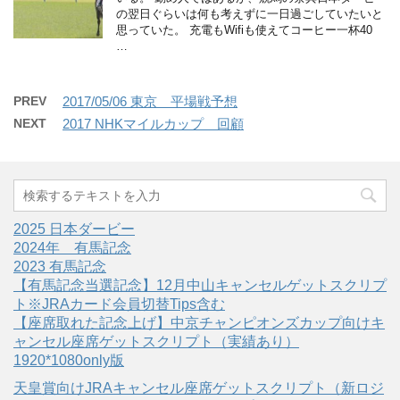
の翌日ぐらいは何も考えずに一日過ごしていたいと
思っていた。 充電もWifiも使えてコーヒー一杯40
…
PREV
2017/05/06 東京 平場戦予想
NEXT
2017 NHKマイルカップ 回顧
2025 日本ダービー
2024年 有馬記念
2023 有馬記念
【有馬記念当選記念】12月中山キャンセルゲットスクリプ
ト※JRAカード会員切替Tips含む
【座席取れた記念上げ】中京チャンピオンズカップ向けキ
ャンセル座席ゲットスクリプト（実績あり）
1920*1080only版
天皇賞向けJRAキャンセル座席ゲットスクリプト（新ロジ