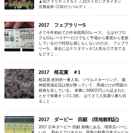
▲02クラリティスカイ △10ストロングタイタン
京都金杯 ◎18ガリバルディ …
2017 フェブラリーS
さて今年初めての中央競馬G1レース。 もはやブロ
グもG1レースデーだけでなく平場から重賞から更新
しているので特別な感じもしないのだが。 フェブラ
リーS。 過去にはテスタマッタ7人気を◎で当てる
などそこ …
2017 桜花賞 ＃1
桜花賞 絶対的一番人気、ソウルスターリング。 阪
神競馬場近辺は雨が降っていて、馬場だけが問題の
様相を呈している。 単勝に3000万円ぶち込まれた
とかで単勝オッズ1.1倍。 はてさて人気通り勝ち切
ること …
2017 ダービー 回顧 (現地観戦記)
2017 日本ダービー 回顧 新橋にある、喫茶店バーに
いる。 勤め人ではあるが、競馬の祭典日本ダービー