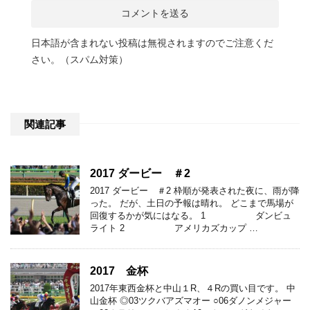
日本語が含まれない投稿は無視されますのでご注意くだ
さい。（スパム対策）
関連記事
2017 ダービー ＃2
2017 ダービー ＃2 枠順が発表された夜に、雨が降
った。 だが、土日の予報は晴れ。 どこまで馬場が
回復するかが気にはなる。 1 ダンビュ
ライト 2 アメリカズカップ …
2017 金杯
2017年東西金杯と中山１R、４Rの買い目です。 中
山金杯 ◎03ツクバアズマオー ○06ダノンメジャー