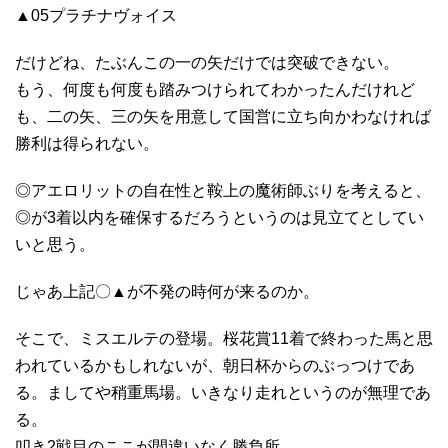
▲05プラチナヴォイス
だけどね、たぶんこの一の矢だけでは突破できない。
もう、何度も何度も踏みつけられてわかったんだけれど
も、二の矢、三の矢を用意して国営に立ち向かわなければ
勝利は得られない。
◎アエロリットの自在性と鞍上の魔術師ぶりを考えると、
◎が3着以内を確保するだろうというのは見立てとしてい
いと思う。
じゃあ上記〇▲が不発の時何が来るのか。
そこで、ミスエルテの登場。桜花賞11着で終わった馬と思
われているかもしれないが、朝日杯からのぶっつけであ
る。ましてや稍重馬場。いきなり走れというのが無理であ
る。
叩き2戦目のここが間違いなく勝負所。