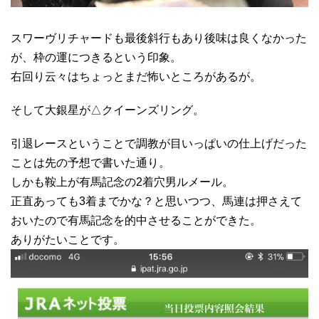
スワーヴリチャードも最後斜行もあり後味は良くなかった
が、枠の運につきるという印象。
右回り云々はちょっとまだ怖いところがあるが。
そして大銀星が△クイーンズリング。
引退レースということで調教が目いっぱいの仕上げだった
ことは先の予想で書いた通り。
しかも鞍上が有馬記念の2着穴男ルメール。
正直あっても3着までかな？と思いつつ、馬連は押さえて
おいたので有馬記念を的中させることができた。
ありがたいことです。