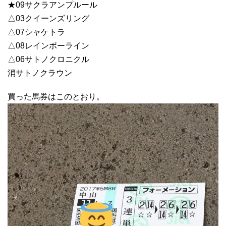
★09サクラアンプルール
△03クイーンズリング
△07シャケトラ
△08レインボーライン
△06サトノクロニクル
消サトノクラウン
買った馬券はこのとおり。