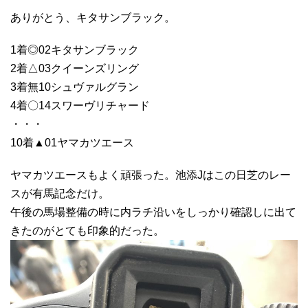
ありがとう、キタサンブラック。
1着◎02キタサンブラック
2着△03クイーンズリング
3着無10シュヴァルグラン
4着〇14スワーヴリチャード
・・・
10着▲01ヤマカツエース
ヤマカツエースもよく頑張った。池添Jはこの日芝のレー
スが有馬記念だけ。
午後の馬場整備の時に内ラチ沿いをしっかり確認しに出て
きたのがとても印象的だった。