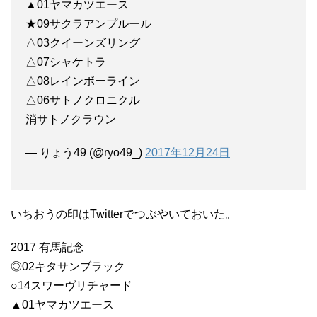
▲01ヤマカツエース
★09サクラアンプルール
△03クイーンズリング
△07シャケトラ
△08レインボーライン
△06サトノクロニクル
消サトノクラウン
— りょう49 (@ryo49_)
2017年12月24日
いちおうの印はTwitterでつぶやいておいた。
2017 有馬記念
◎02キタサンブラック
○14スワーヴリチャード
▲01ヤマカツエース