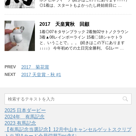
◎1着は、スタートもよかったし終始前目に …
2017 天皇賞秋 回顧
1着◎07キタサンブラック 2着無02サトノクラウン
3着▲08レインボーライン 15着〇18シャケトラ
と、いうことで。。。 (続きはこの下にあります
↓↓↓↓） 今年初めての土日完全勝利。 G1レー …
PREV
2017 菊花賞
NEXT
2017 天皇賞・秋 #1
2025 日本ダービー
2024年 有馬記念
2023 有馬記念
【有馬記念当選記念】12月中山キャンセルゲットスクリプ
ト※JRAカード会員切替Tips含む