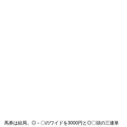
馬券は結局、◎－〇のワイドを3000円と◎〇頭の三連単