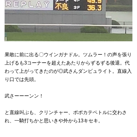
果敢に前に出る〇ウインガナドル。ツムラー！の声を張り
上げるも3コーナーを超えたあたりからずるずる後退。代
わって上がってきたのが◎武さんダンビュライト。直線入
り口では先頭。
武さーーーンン！
と直線叫ぶも、クリンチャー、ポポカテペトルに交わさ
れ、一騎打ちかと思いきや外から13キセキ。