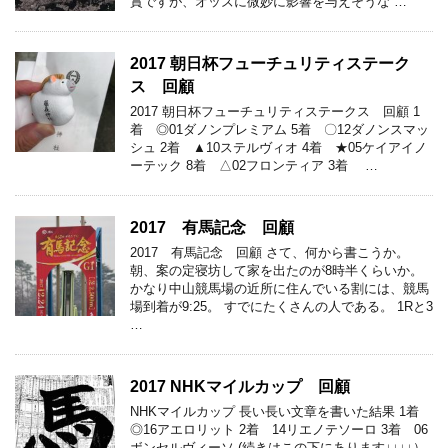
賞ですが、オッズに微妙に影響を与えそうな …
2017 朝日杯フューチュリティステーク
ス 回顧
2017 朝日杯フューチュリティステークス 回顧 1
着 ◎01ダノンプレミアム 5着 〇12ダノンスマッ
シュ 2着 ▲10ステルヴィオ 4着 ★05ケイアイノ
ーテック 8着 △02フロンティア 3着 …
2017 有馬記念 回顧
2017 有馬記念 回顧 さて、何から書こうか。
朝、案の定寝坊して家を出たのが8時半くらいか。
かなり中山競馬場の近所に住んでいる割には、競馬
場到着が9:25。 すでにたくさんの人である。 1Rと3
…
2017 NHKマイルカップ 回顧
NHKマイルカップ 長い長い文章を書いた結果 1着
◎16アエロリット 2着 14リエノテソーロ 3着 06
ボンセルヴィーソ (続きはこの下にあります↓↓↓↓）