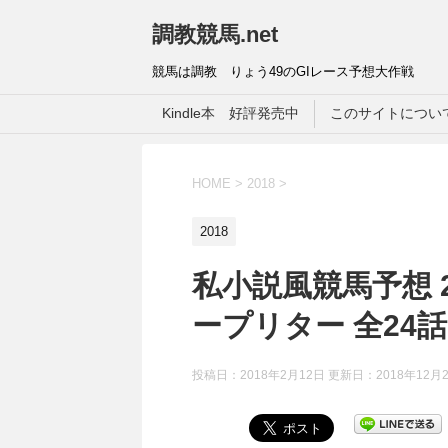
調教競馬.net
競馬は調教 りょう49のGIレース予想大作戦
Kindle本 好評発売中
このサイトについ
HOME
>
2018
>
2018
私小説風競馬予想 2018
ープリター 全24
投稿日：2018年2月12日 更新日：
2018年12月