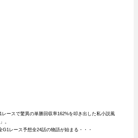
G1レースで驚異の単勝回収率162%を叩き出した私小説風
」。
馬全G1レース予想全24話の物語が始まる・・・