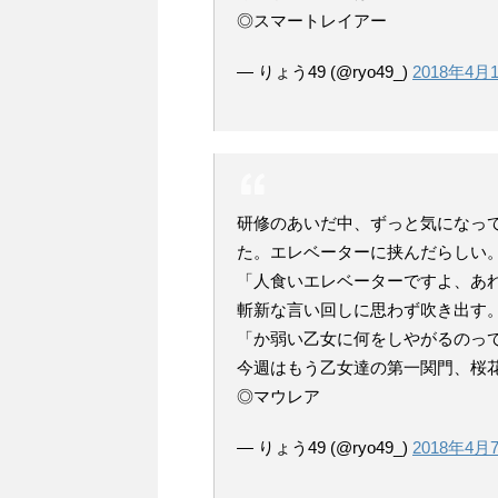
◎スマートレイアー
— りょう49 (@ryo49_)
2018年4月
研修のあいだ中、ずっと気になっ
た。エレベーターに挟んだらしい
「人食いエレベーターですよ、あ
斬新な言い回しに思わず吹き出す
「か弱い乙女に何をしやがるのっ
今週はもう乙女達の第一関門、桜
◎マウレア
— りょう49 (@ryo49_)
2018年4月