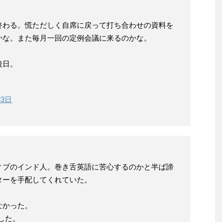
終わる。慌ただしく自席に戻って打ち合わせの資料を
かな。また毎月一回の定例会議に来るのかな。
。
後日。
23日
ィブのインド人。巻き舌英語に苦心するのかと半ば諦
ターを手配してくれていた。
なかった。
した。