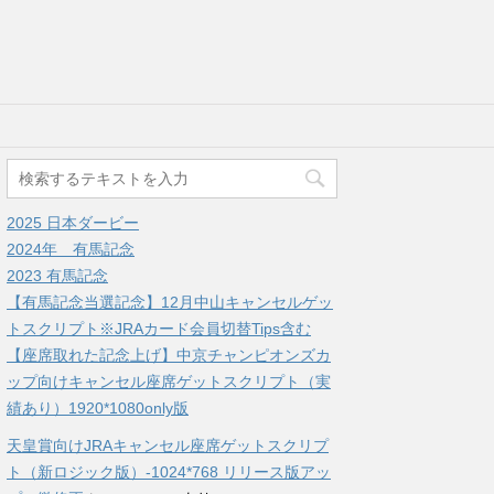
2025 日本ダービー
2024年 有馬記念
2023 有馬記念
【有馬記念当選記念】12月中山キャンセルゲッ
トスクリプト※JRAカード会員切替Tips含む
【座席取れた記念上げ】中京チャンピオンズカ
ップ向けキャンセル座席ゲットスクリプト（実
績あり）1920*1080only版
天皇賞向けJRAキャンセル座席ゲットスクリプ
ト（新ロジック版）-1024*768 リリース版アッ