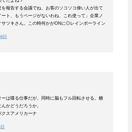
めてだよね？
況を報告する会議でね、お客のソコソコ偉い人が出て
ノート、もうページがないわね、これ使って」企業ノ
すサツキさん。この時何かがONに◎レインボーライン
28日
ターは喋る仕事だが、同時に脳もフル回転させる。糖
なんかどうだろうか。
パクスアメリカーナ
5日