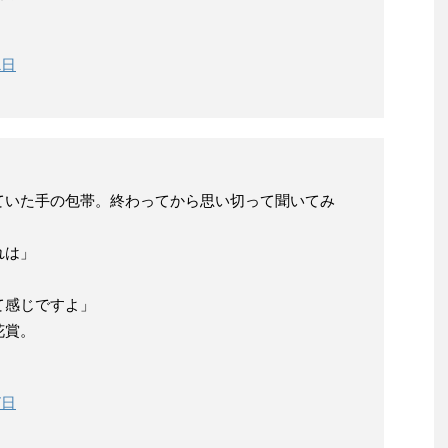
1日
ていた手の包帯。終わってから思い切って聞いてみ
。
れは」
。
て感じですよ」
花賞。
7日