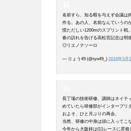
名前すら、知る暇を与えず会議は
作る。あの人、名前なんていうの
慌ただしい1200mのスプリント戦
春の訪れを告げる高松宮記念は明
◎リエノテソーロ
— りょう49 (@ryo49_)
2018年3月
長丁場の技術研修。講師はネイテ
めていたら研修部がインタープリ
およそ、ひと月ぶりの再会。
当然、研修の中身は頭に入ってこ
今年から大阪杯はG1レースに昇格