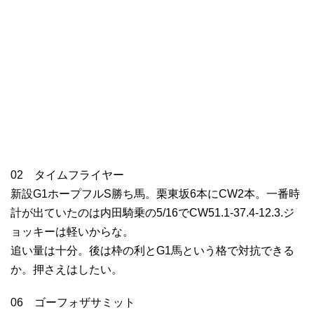
02 タイムフライヤー
新設G1ホープフルS勝ち馬。栗東坂6本にCW2本。一番時
計が出ていたのは内田騎乗の5/16でCW51.1-37.4-12.3.ジ
ョッキーは軽いからな。
追い量は十分。後は枠の利とG1馬という格で対抗できる
か。押さえはしたい。
06 ゴーフォザサミット