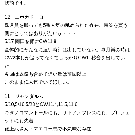
状態です。
12 エポカドーロ
皐月賞を勝っても5番人気の舐められた存在。馬券を買う
側にとってはありがたいが・・・
5/17 岡田を背にCW11.8
全体的にそんなに速い時計は出していない。皐月賞の時は
CW2本しか追ってなくてしっかりCW11秒台を出してい
た。
今回は坂路も含めて追い量は前回以上。
このまま低人気でいてほしい。
11 ジャンダルム
5/10,5/16,5/23とCW11.4,11.5,11.6
キタノコマンドールにも、サトノノブレスにも、プロフェ
ットにも先着。
鞍上武さん・マエコー馬で不気味な存在。