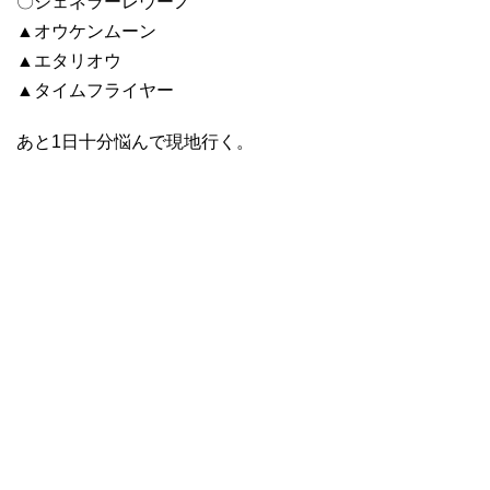
〇ジェネラーレウーノ
▲オウケンムーン
▲エタリオウ
▲タイムフライヤー
あと1日十分悩んで現地行く。