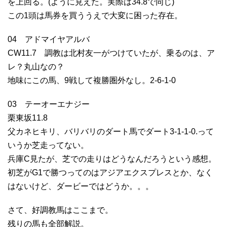
を上回る。(ように見えた。実際は34.8で同じ)
この1頭は馬券を買ううえで大変に困った存在。
04 アドマイヤアルバ
CW11.7 調教は北村友一がつけていたが、乗るのは、ア
レ？丸山なの？
地味にこの馬、9戦して複勝圏外なし。2-6-1-0
03 テーオーエナジー
栗東坂11.8
父カネヒキリ、バリバリのダート馬でダート3-1-1-0.って
いうか芝走ってない。
兵庫C見たが、芝での走りはどうなんだろうという感想。
初芝がG1で勝つってのはアジアエクスプレスとか、なく
はないけど、ダービーではどうか。。。
さて、好調教馬はここまで。
残りの馬も全部解説。