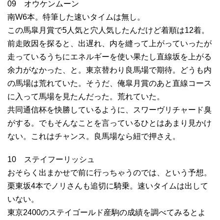
09 オウケンムーン
南W6本。特筆した速いタイムは無し。
この馬皐月賞で5人気と穴人気したんだけど着順は12着。
前走敗因を探ると、出遅れ、内を縫って上がっていったが
走っているうちにエネルギーを使い果たし直線坂を上がる
余力がなかった、と。東京替わり良馬場で期待。どうも内
の馬場は荒れていた。そうだ、俺皐月賞のあと直線コース
に入って馬場を見たんだった。荒れていた。
共同通信杯を快勝しているように、スワーヴリチャード臭
がする。でもそんなことを言っているひとはあまり見かけ
ない。これはチャンス。良馬場なら紐で押さえ。
10 ステイフーリッシュ
おそらく出まかせで前に行っちゃうのでは、という予想。
栗東坂4本でノリさんも追切に騎乗。速いタイムは出して
いない。
東京2400のステイゴールド産駒の成績を調べてみるとよ