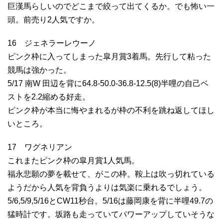
巨漢馬らしいのでどこまで絞って出てくるか。でも怖い一
頭。前売り2人気ですか。
16 ジェネラーレウーノ
ピンク枠に入ってしまった皐月賞3着馬。先行して粘った
競馬は強かった。
5/17 南W 田辺を背に64.8-50.0-36.8-12.5(8)半哩の自己ベ
ストを2.2縮める好走。
ピンク枠が本当に悔やまれるが枠の不利を跳ね返してほし
いところ。
17 ワグネリアン
これまたピンク枠の皐月賞1人気馬。
福永悲願の夢を載せて、がこの枠。鞍上は吹っ切れている
ようだから人気を背負うよりは気楽に乗れるでしょう。
5/6,5/9,5/16とCW11秒台。5/16は藤岡康を背に半哩49.7の
猛時計です。坂路も走っていてパワーアップしていそうな