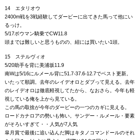
14 エタリオウ
2400m戦を3戦経験してダービーに出てきた馬って他にい
るっけ。
5/17ボウマン騎乗でCW11.8
頭までは難しいと思うものの、紐には買いたい1頭。
15 ステルヴィオ
5/20助手を背に美浦坂11.9
南Wは5/16にルメール背に51.7-37.6-12.7でベスト更新。
いたって順調。去年のレイデオロとダブって見える。去年
のレイデオロは徹底軽視してたから、なおさら。今年も軽
視している俺を上から見ている。
この馬の取捨が今年のダービーの一つのカギに見える。
ロードカナロアの勢いも怖い。サンデー・ルメール・要素
がそろいすぎて・・人気が7人気
皐月賞で最後に追い込んだ脚はキタノコマンドールのそれ