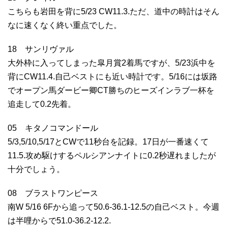
こちらも岩田を背に5/23 CW11.3.ただ、道中の時計はそん
なに速くなく終い重点でした。
18 サンリヴァル
大外枠に入ってしまった皐月賞2着馬ですが、5/23浜中を
背にCW11.4.自己ベストにも近い時計です。5/16には坂路
でオープン馬ダービー卿CT勝ちのヒーズインラブ一杯を
追走して0.2先着。
05 キタノコマンドール
5/3,5/10,5/17とCWで11秒台を記録。17日が一番速くて
11.5.攻め駆けするペルシアンナイトに0.2秒遅れましたが
十分でしょう。
08 ブラストワンピース
南W 5/16 6Fから追って50.6-36.1-12.5の自己ベスト。今週
は半哩からで51.0-36.2-12.2.