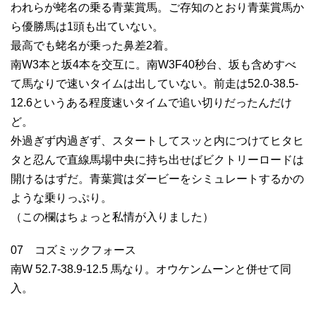
われらが蛯名の乗る青葉賞馬。ご存知のとおり青葉賞馬か
ら優勝馬は1頭も出ていない。
最高でも蛯名が乗った鼻差2着。
南W3本と坂4本を交互に。南W3F40秒台、坂も含めすべ
て馬なりで速いタイムは出していない。前走は52.0-38.5-
12.6というある程度速いタイムで追い切りだったんだけ
ど。
外過ぎず内過ぎず、スタートしてスッと内につけてヒタヒ
タと忍んで直線馬場中央に持ち出せばビクトリーロードは
開けるはずだ。青葉賞はダービーをシミュレートするかの
ような乗りっぷり。
（この欄はちょっと私情が入りました）
07 コズミックフォース
南W 52.7-38.9-12.5 馬なり。オウケンムーンと併せて同
入。