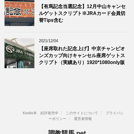
【有馬記念当選記念】12月中山キャンセ
ルゲットスクリプト※JRAカード会員切
替Tips含む
2021/12/04
【座席取れた記念上げ】中京チャンピオ
ンズカップ向けキャンセル座席ゲットス
クリプト（実績あり）1920*1080only版
Kindle本 好評発売中
このサイトについて
プライバシ
ーポリシー
運営者情報
調教競馬.net