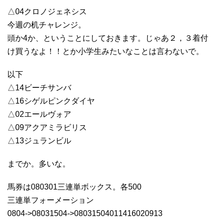
△04クロノジェネシス
今週の机チャレンジ。
頭か4か、ということにしておきます。じゃあ２，３着付
け買うなよ！！とか小学生みたいなことは言わないで。
以下
△14ビーチサンバ
△16シゲルピンクダイヤ
△02エールヴォア
△09アクアミラビリス
△13ジュランビル
までか。多いな。
馬券は080301三連単ボックス。各500
三連単フォーメーション
0804->08031504->08031504011416020913