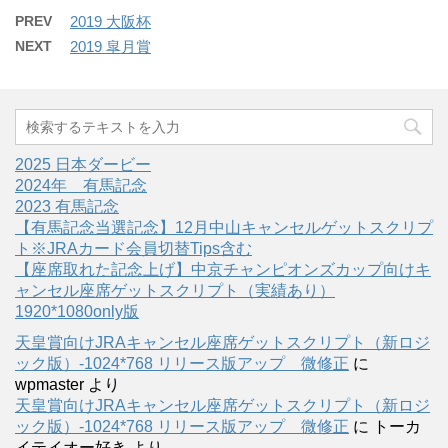
PREV
2019 大阪杯
NEXT
2019 皐月賞
2025 日本ダービー
2024年 有馬記念
2023 有馬記念
【有馬記念当選記念】12月中山キャンセルゲットスクリプ
ト※JRAカード会員切替Tips含む
【座席取れた記念上げ】中京チャンピオンズカップ向けキ
ャンセル座席ゲットスクリプト（実績あり）
1920*1080only版
天皇賞向けJRAキャンセル座席ゲットスクリプト（新ロジ
ック版）-1024*768 リリース版アップ 微修正
に
wpmaster
より
天皇賞向けJRAキャンセル座席ゲットスクリプト（新ロジ
ック版）-1024*768 リリース版アップ 微修正
に
トーカ
イテイオー好き
より