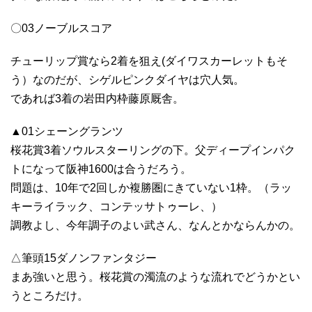
〇03ノーブルスコア
チューリップ賞なら2着を狙え(ダイワスカーレットもそ
う）なのだが、シゲルピンクダイヤは穴人気。
であれば3着の岩田内枠藤原厩舎。
▲01シェーングランツ
桜花賞3着ソウルスターリングの下。父ディープインパク
トになって阪神1600は合うだろう。
問題は、10年で2回しか複勝圏にきていない1枠。（ラッ
キーライラック、コンテッサトゥーレ、）
調教よし、今年調子のよい武さん、なんとかならんかの。
△筆頭15ダノンファンタジー
まあ強いと思う。桜花賞の濁流のような流れでどうかとい
うところだけ。