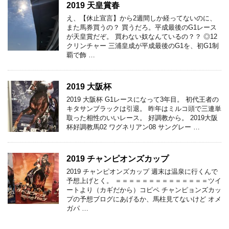
2019 天皇賞春
え、【休止宣言】から2週間しか経ってないのに、
また馬券買うの？ 買うだろ。平成最後のG1レース
が天皇賞だぞ。 買わない奴なんているの？？ ◎12
クリンチャー 三浦皇成が平成最後のG1を、初G1制
覇で飾 …
2019 大阪杯
2019 大阪杯 G1レースになって3年目。 初代王者の
キタサンブラックは引退。 昨年はミルコ頭で三連単
取った相性のいいレース。 好調教から。 2019大阪
杯好調教馬02 ワグネリアン08 サングレー …
2019 チャンピオンズカップ
2019 チャンピオンズカップ 週末は温泉に行くんで
予想上げとく。 ＝＝＝＝＝＝＝＝＝＝＝＝＝＝ツイ
ートより（カギだから）コピペ チャンピョンズカッ
プの予想ブログにあげるか、馬柱見てないけど オメ
ガパ …