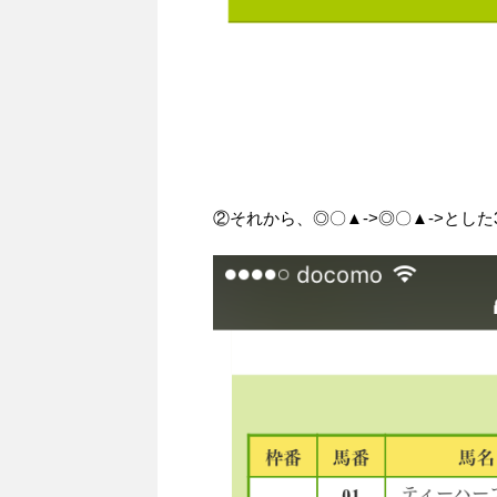
②それから、◎〇▲->◎〇▲->とし