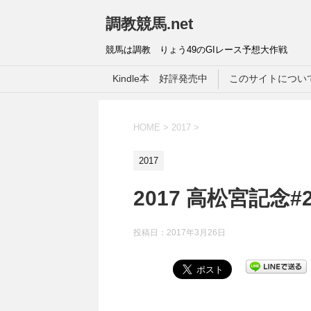
調教競馬.net
競馬は調教 りょう49のGIレース予想大作戦
Kindle本 好評発売中
このサイトについ
HOME
>
2017
>
2017
2017 高松宮記念
投稿日：
2017年3月26日