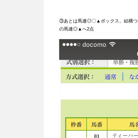
③あとは馬連◎〇▲ボックス。結構つ
の馬連◎▲へ2点