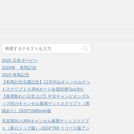
2025 日本ダービー
2024年 有馬記念
2023 有馬記念
【有馬記念当選記念】12月中山キャンセルゲッ
トスクリプト※JRAカード会員切替Tips含む
【座席取れた記念上げ】中京チャンピオンズカ
ップ向けキャンセル座席ゲットスクリプト（実
績あり）1920*1080only版
天皇賞向けJRAキャンセル座席ゲットスクリプ
ト（新ロジック版）-1024*768 リリース版アッ